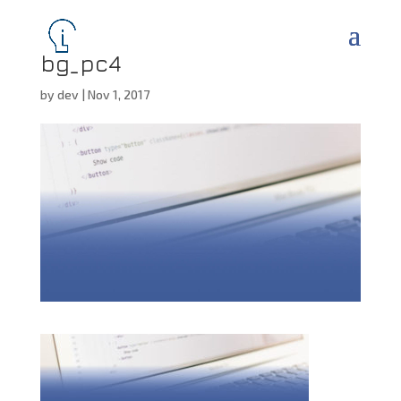
bg_pc4
by
dev
|
Nov 1, 2017