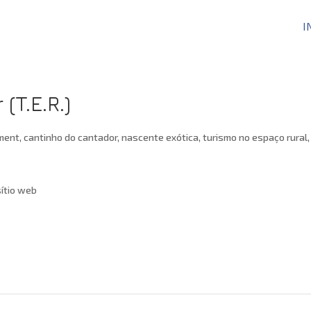
I
(T.E.R.)
ítio web