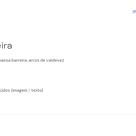
I
ira
údos (imagem / texto)